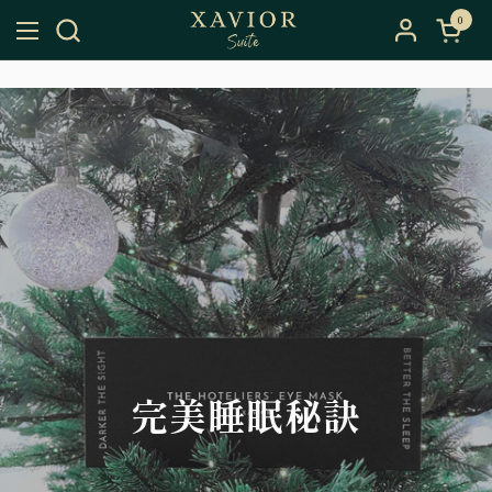
跳至內容
0
開啟購
開啟選單
完美睡眠秘訣